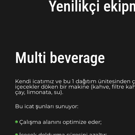
Yenilikçi ekip
Multi beverage
Kendi icatımız ve bu 1 dağıtım ünitesinden çe
içecekler döken bir makine (kahve, filtre ka
çay, limonata, su).
Bu icat şunları sunuyor:
Çalışma alanını optimize eder;
İçecek doldurma süresini azaltır;