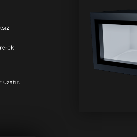
ksiz
rerek
 uzatır.