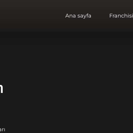
Ana sayfa
Franchis
n
arı