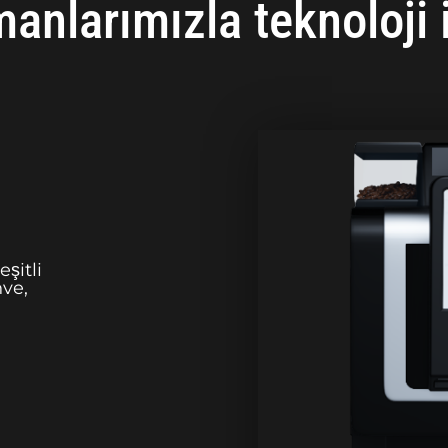
manlarımızla teknoloji 
şitli
hve,