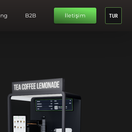
ing
B2B
İletişim
TUR