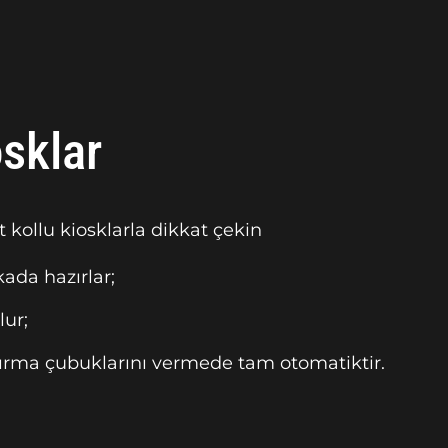
osklar
 kollu kiosklarla dikkat çekin
kada hazırlar;
ur;
tırma çubuklarını vermede tam otomatiktir.